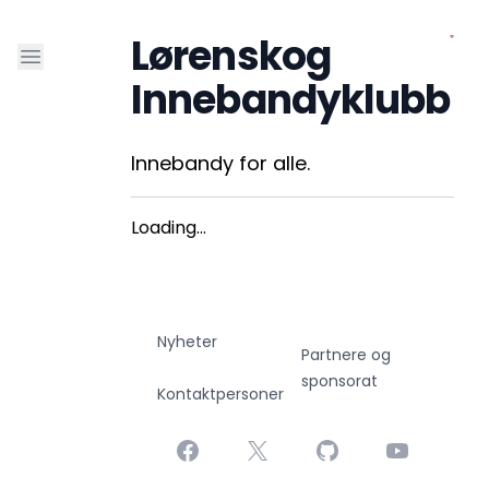
Lørenskog
Open sidebar
Innebandyklubb
Innebandy for alle.
Loading...
Nyheter
Partnere og
sponsorat
Kontaktpersoner
Facebook
X
GitHub
YouTube